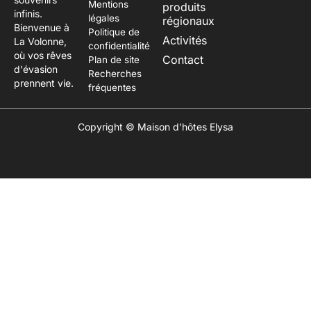
Mentions
produits
infinis.
légales
régionaux
Bienvenue à
Politique de
Activités
La Volonne,
confidentialité
où vos rêves
Contact
Plan de site
d'évasion
Recherches
prennent vie.
fréquentes
Copyright © Maison d'hôtes Elysa