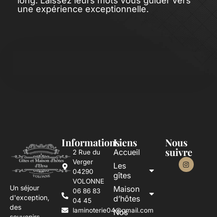
long. Laissez leurs mots vous guider vers
une expérience exceptionnelle.
Informations
Liens
Nous
suivre
Accueil
2 Rue du
Verger
Les
04290
gîtes
VOLONNE
Un séjour
Maison
06 86 83
d'exception,
d’hôtes
04 45
des
laminoterie04@gmail.com
Nos
souvenirs