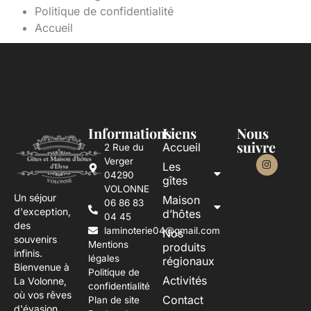
Politique de confidentialité
Accueil
Informations
Liens
Nous
suivre
Accueil
2 Rue du
Verger
Les
04290
gîtes
VOLONNE
Un séjour
Maison
06 86 83
d'exception,
d’hôtes
04 45
des
laminoterie04@gmail.com
Nos
souvenirs
Mentions
produits
infinis.
légales
régionaux
Bienvenue à
Politique de
Activités
La Volonne,
confidentialité
où vos rêves
Contact
Plan de site
d'évasion