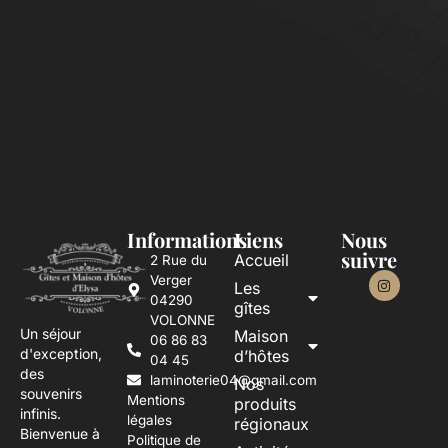
Informations
Liens
Nous
suivre
Accueil
2 Rue du
Verger
Les
04290
gîtes
VOLONNE
Un séjour
Maison
06 86 83
d'exception,
d’hôtes
04 45
des
laminoterie04@gmail.com
Nos
souvenirs
Mentions
produits
infinis.
légales
régionaux
Bienvenue à
Politique de