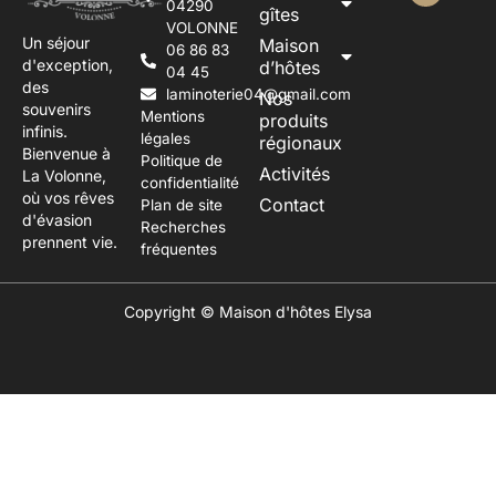
04290
gîtes
VOLONNE
Un séjour
Maison
06 86 83
d'exception,
d’hôtes
04 45
des
laminoterie04@gmail.com
Nos
souvenirs
Mentions
produits
infinis.
légales
régionaux
Bienvenue à
Politique de
Activités
La Volonne,
confidentialité
où vos rêves
Contact
Plan de site
d'évasion
Recherches
prennent vie.
fréquentes
Copyright © Maison d'hôtes Elysa