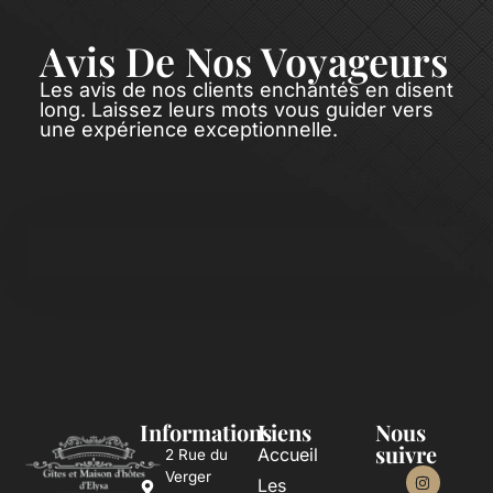
Avis De Nos Voyageurs
Les avis de nos clients enchantés en disent
long. Laissez leurs mots vous guider vers
une expérience exceptionnelle.
Informations
Liens
Nous
suivre
Accueil
2 Rue du
Verger
Les