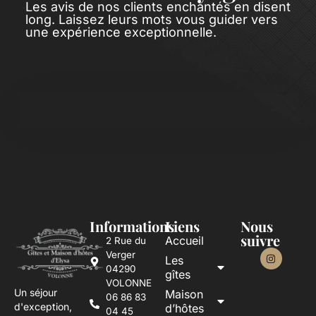
Les avis de nos clients enchantés en disent
long. Laissez leurs mots vous guider vers
une expérience exceptionnelle.
Informations
Liens
Nous
suivre
Accueil
2 Rue du
Verger
Les
04290
gîtes
VOLONNE
Un séjour
Maison
06 86 83
d'exception,
d’hôtes
04 45