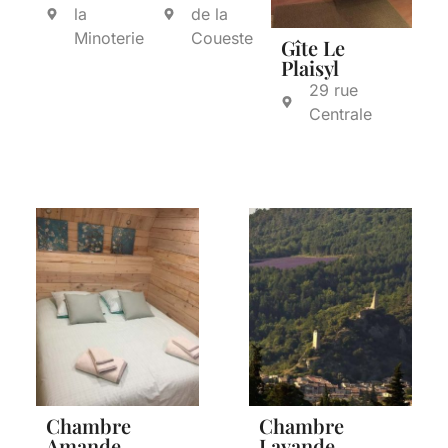
la
de la
Minoterie
Coueste
Gîte Le
Plaisyl
29 rue
Centrale
Chambre
Chambre
Amande
Lavande