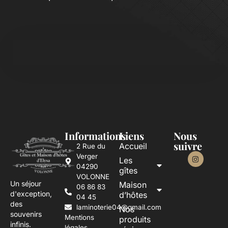
Informations
Liens
Nous
suivre
Accueil
2 Rue du
Verger
Les
04290
gîtes
VOLONNE
Un séjour
Maison
06 86 83
d'exception,
d’hôtes
04 45
des
laminoterie04@gmail.com
Nos
souvenirs
Mentions
produits
infinis.
légales