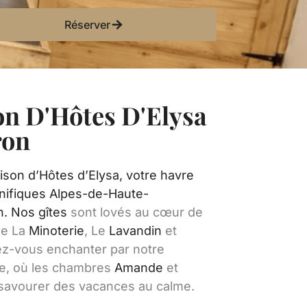
Réserver
on D'Hôtes D'Elysa
ron
ison d’Hôtes d’Elysa, votre havre
gnifiques Alpes-de-Haute-
on. Nos
gîtes
sont lovés au cœur de
ue La
Minoterie
, Le
Lavandin
et
sez-vous enchanter par notre
te, où les chambres
Amande
et
 savourer des vacances au calme.