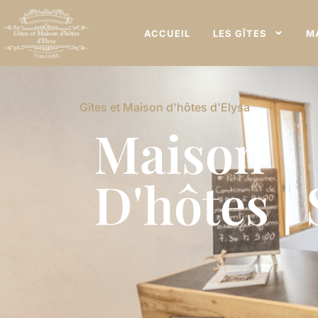
ACCUEIL
LES GÎTES
M
Gîtes et Maison d'hôtes d'Elysa
Maison
D'hôtes |