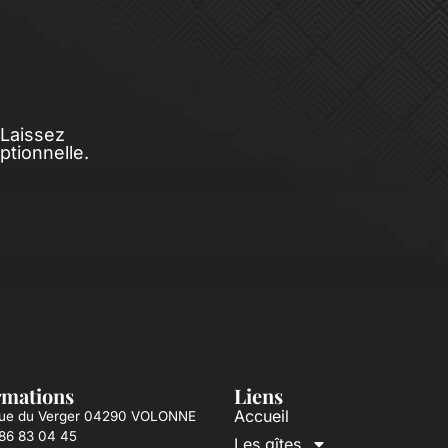
 Laissez
tionnelle.
rmations
Liens
Accueil
ue du Verger 04290 VOLONNE
86 83 04 45
Les gîtes