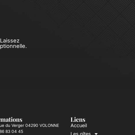
 Laissez
tionnelle.
rmations
Liens
Accueil
ue du Verger 04290 VOLONNE
86 83 04 45
Les gîtes