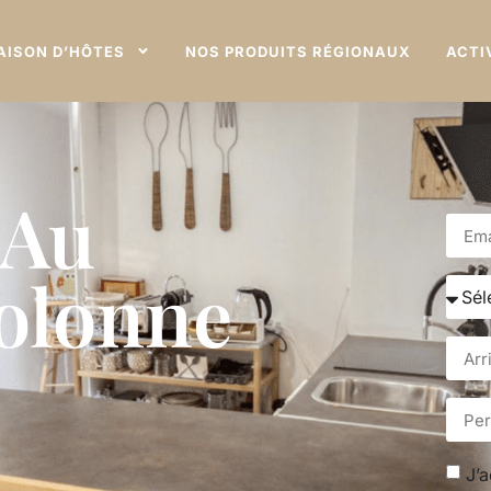
AISON D’HÔTES
NOS PRODUITS RÉGIONAUX
ACTI
 Au
Volonne
J’