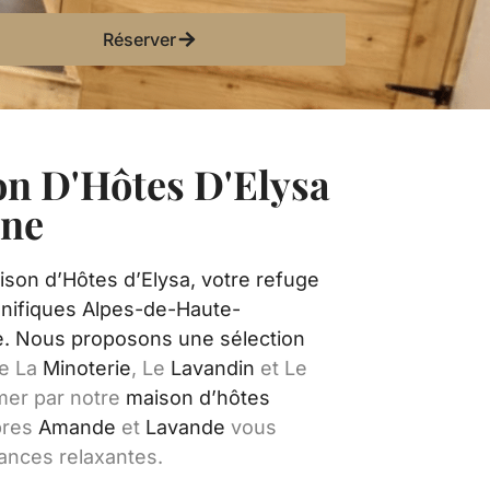
Réserver
on D'Hôtes D'Elysa
nne
ison d’Hôtes d’Elysa, votre refuge
gnifiques Alpes-de-Haute-
e. Nous proposons une sélection
ue La
Minoterie
, Le
Lavandin
et Le
mer par notre
maison d’hôtes
bres
Amande
et
Lavande
vous
cances relaxantes.