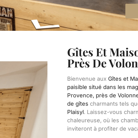
Gîtes Et Mais
Près De Volo
Bienvenue aux
Gîtes et Ma
paisible situé dans les ma
Provence, près de Volonn
de
gîtes
charmants tels q
Plaisyl
. Laissez-vous char
chaleureuse, où les cham
inviteront à profiter de va